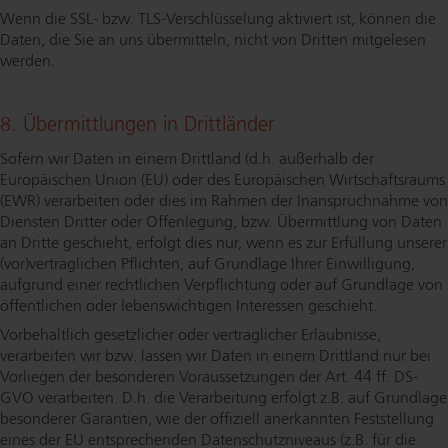
Wenn die SSL- bzw. TLS-Ver­schlüs­se­lung aktiviert ist, können die
Daten, die Sie an uns übermitteln, nicht von Dritten mitgelesen
werden.
8. Über­mitt­lun­gen in Drittländer
Sofern wir Daten in einem Drittland (d.h. außerhalb der
Europäischen Union (EU) oder des Europäischen Wirt­schafts­raums
(EWR) verarbeiten oder dies im Rahmen der In­an­spruch­nah­me von
Diensten Dritter oder Offenlegung, bzw. Übermittlung von Daten
an Dritte geschieht, erfolgt dies nur, wenn es zur Erfüllung unserer
(vor)vertraglichen Pflichten, auf Grundlage Ihrer Einwilligung,
aufgrund einer rechtlichen Verpflichtung oder auf Grundlage von
öffentlichen oder le­bens­wich­ti­gen Interessen geschieht.
Vorbehaltlich gesetzlicher oder vertraglicher Erlaubnisse,
verarbeiten wir bzw. lassen wir Daten in einem Drittland nur bei
Vorliegen der besonderen Vor­aus­set­zun­gen der Art. 44 ff. DS-
GVO verarbeiten. D.h. die Verarbeitung erfolgt z.B. auf Grundlage
besonderer Garantien, wie der offiziell anerkannten Feststellung
eines der EU ent­spre­chen­den Da­ten­schutz­ni­veaus (z.B. für die