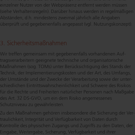
einzelner Nutzer von der Webpräsenz entfernt werden müssen
(siehe Ver­hal­tens­re­geln). Darüber hinaus werden in regelmäßigen
Abständen, d.h. mindestens zweimal jährlich alle Angaben
überprüft und ge­ge­be­nen­falls angepasst (vgl. Nut­zungs­kon­zept).
3. Si­cher­heits­maß­nah­men
Wir treffen gemeinsam mit ge­ge­be­nen­falls vorhandenen Auf­
trags­ver­ar­bei­tern geeignete technische und or­ga­ni­sa­to­ri­sche
Maßnahmen (sog. TOMs) unter Be­rück­sich­ti­gung des Stands der
Technik, der Im­ple­men­tie­rungs­kos­ten und der Art, des Umfangs,
der Umstände und der Zwecke der Verarbeitung sowie der un­ter­
schied­li­chen Ein­tritts­wahr­schein­lich­keit und Schwere des Risikos
für die Rechte und Freiheiten natürlicher Personen nach Maßgabe
des Art. 32 DS-GVO, um ein dem Risiko angemessenes
Schutzniveau zu gewährleisten.
Zu den Maßnahmen gehören insbesondere die Sicherung der Ver­
trau­lich­keit, Integrität und Verfügbarkeit von Daten durch
Kontrolle des physischen Zugangs und Zugriffs zu den Daten, der
Eingabe, Weitergabe, Sicherung, Verfügbarkeit und ihrer