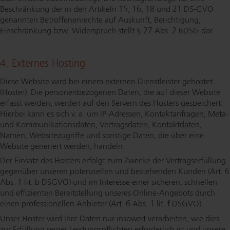
Beschränkung der in den Artikeln 15, 16, 18 und 21 DS-GVO
genannten Be­trof­fe­nen­rech­te auf Auskunft, Berichtigung,
Einschränkung bzw. Widerspruch stellt § 27 Abs. 2 BDSG dar.
4. Externes Hosting
Diese Website wird bei einem externen Dienstleister gehostet
(Hoster). Die per­so­nen­be­zo­ge­nen Daten, die auf dieser Website
erfasst werden, werden auf den Servern des Hosters gespeichert.
Hierbei kann es sich v. a. um IP-Adressen, Kon­takt­an­fra­gen, Meta-
und Kom­mu­ni­ka­ti­ons­da­ten, Vertragsdaten, Kontaktdaten,
Namen, Web­site­zu­grif­fe und sonstige Daten, die über eine
Website generiert werden, handeln.
Der Einsatz des Hosters erfolgt zum Zwecke der Ver­trags­er­fül­lung
gegenüber unseren potenziellen und bestehenden Kunden (Art. 6
Abs. 1 lit. b DSGVO) und im Interesse einer sicheren, schnellen
und effizienten Be­reit­stel­lung unseres On­line-An­ge­bots durch
einen pro­fes­sio­nel­len Anbieter (Art. 6 Abs. 1 lit. f DSGVO).
Unser Hoster wird Ihre Daten nur insoweit verarbeiten, wie dies
zur Erfüllung seiner Leis­tungs­pflich­ten erforderlich ist und unsere