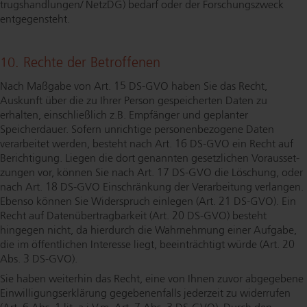
trugs­hand­lun­gen/ NetzDG) bedarf oder der For­schungs­zweck
entgegensteht.
10. Rechte der Betroffenen
Nach Maßgabe von Art. 15 DS-GVO haben Sie das Recht,
Auskunft über die zu Ihrer Person gespeicherten Daten zu
erhalten, ein­schlie­ß­lich z.B. Empfänger und geplanter
Speicherdauer. Sofern unrichtige per­so­nen­be­zo­ge­ne Daten
verarbeitet werden, besteht nach Art. 16 DS-GVO ein Recht auf
Berichtigung. Liegen die dort genannten gesetzlichen Vor­aus­set­
zun­gen vor, können Sie nach Art. 17 DS-GVO die Löschung, oder
nach Art. 18 DS-GVO Einschränkung der Verarbeitung verlangen.
Ebenso können Sie Widerspruch einlegen (Art. 21 DS-GVO). Ein
Recht auf Da­ten­über­trag­bar­keit (Art. 20 DS-GVO) besteht
hingegen nicht, da hierdurch die Wahrnehmung einer Aufgabe,
die im öffentlichen Interesse liegt, be­ein­träch­tigt würde (Art. 20
Abs. 3 DS-GVO).
Sie haben weiterhin das Recht, eine von Ihnen zuvor abgegebene
Ein­wil­li­gungs­er­klä­rung ge­ge­be­nen­falls jederzeit zu widerrufen