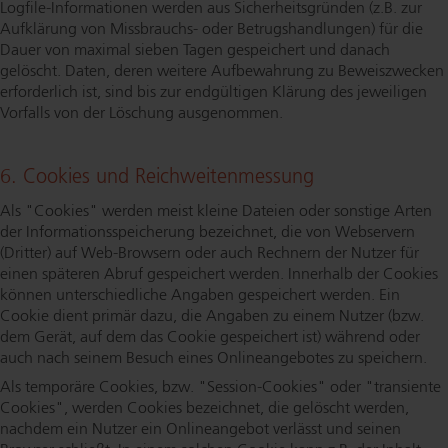
Log­file-In­for­ma­tio­nen werden aus Si­cher­heits­grün­den (z.B. zur
Aufklärung von Missbrauchs- oder Be­trugs­hand­lun­gen) für die
Dauer von maximal sieben Tagen gespeichert und danach
gelöscht. Daten, deren weitere Aufbewahrung zu Beweiszwecken
erforderlich ist, sind bis zur endgültigen Klärung des jeweiligen
Vorfalls von der Löschung ausgenommen.
6. Cookies und Reich­wei­ten­mes­sung
Als "Cookies" werden meist kleine Dateien oder sonstige Arten
der In­for­ma­ti­ons­spei­che­rung bezeichnet, die von Webservern
(Dritter) auf Web-Browsern oder auch Rechnern der Nutzer für
einen späteren Abruf gespeichert werden. Innerhalb der Cookies
können un­ter­schied­li­che Angaben gespeichert werden. Ein
Cookie dient primär dazu, die Angaben zu einem Nutzer (bzw.
dem Gerät, auf dem das Cookie gespeichert ist) während oder
auch nach seinem Besuch eines On­line­an­ge­bo­tes zu speichern.
Als temporäre Cookies, bzw. "Ses­si­on-Coo­kies" oder "transiente
Cookies", werden Cookies bezeichnet, die gelöscht werden,
nachdem ein Nutzer ein Onlineangebot verlässt und seinen