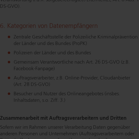
DS-GVO).
6. Kategorien von Da­ten­emp­fän­gern
Zentrale Ge­schäfts­stel­le der Polizeiliche Kri­mi­nal­prä­ven­ti­on
der Länder und des Bundes (ProPK)
Polizeien der Länder und des Bundes
Gemeinsam Ver­ant­wort­li­che nach Art. 26 DS-GVO (z.B.
Face­book-Fan­page)
Auf­trags­ver­ar­bei­ter, z.B. On­line-Pro­vi­der, Cloudanbieter
(Art. 28 DS-GVO)
Besucher und Nutzer des On­line­an­ge­bo­tes (insbes.
Inhaltsdaten, s.o. Ziff. 3.)
Zu­sam­men­ar­beit mit Auf­trags­ver­ar­bei­tern und Dritten
Sofern wir im Rahmen unserer Verarbeitung Daten gegenüber
anderen Personen und Unternehmen (Auf­trags­ver­ar­bei­tern oder