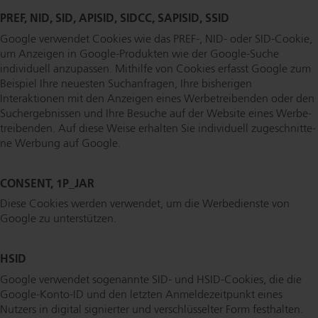
PREF, NID, SID, APISID, SIDCC, SAPISID, SSID
Google verwendet Cookies wie das PREF-, NID- oder SID-Cookie,
um Anzeigen in Goog­le-Pro­duk­ten wie der Google-Suche
individuell anzupassen. Mithilfe von Cookies erfasst Google zum
Beispiel Ihre neuesten Suchanfragen, Ihre bisherigen
Interaktionen mit den Anzeigen eines Wer­be­trei­ben­den oder den
Such­ergeb­nis­sen und Ihre Besuche auf der Website eines Wer­be­
trei­ben­den. Auf diese Weise erhalten Sie individuell zu­ge­schnit­te­
ne Werbung auf Google.
CONSENT, 1P_JAR
Diese Cookies werden verwendet, um die Werbedienste von
Google zu unterstützen.
HSID
Google verwendet sogenannte SID- und HSID-Cookies, die die
Goog­le-Kon­to-ID und den letzten An­mel­de­zeit­punkt eines
Nutzers in digital signierter und ver­schlüs­sel­ter Form festhalten.