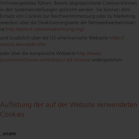
On­line­an­ge­bo­tes führen. Bereits ab­ge­spei­cher­te Cookies können
in den Sys­tem­ein­stel­lun­gen gelöscht werden. Sie können dem
Einsatz von Cookies zur Reich­wei­ten­mes­sung oder zu Mar­ke­ting­
zwe­cken über die De­ak­ti­vie­rungs­sei­te der Netz­werk­wer­be­initia­ti­
ve
http://​optout.​networkadvertising.​org/
und zusätzlich über die US-ame­ri­ka­ni­sche Webseite
https://​
optout.​aboutads.​info/
oder über die europäische Webseite
http://​www.​
youronlinechoices.​com/​uk/​your-​ad-​choices/
widersprechen.
Auflistung der auf der Website verwendeten
Cookies
_unam