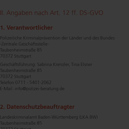
II. Angaben nach Art. 12 ff. DS-GVO
1. Ver­ant­wort­li­cher
Polizeiliche Kri­mi­nal­prä­ven­ti­on der Länder und des Bundes
-Zentrale Ge­schäfts­stel­le-
Tau­ben­heim­stra­ße 85
70372 Stuttgart
Ge­schäfts­füh­rung: Sabrina Krenzler, Tina Elsner
Tau­ben­heim­stra­ße 85
70372 Stuttgart
Telefon 0711 - 5401-2062
E-Mail: info@​polizei-​beratung.​de
2. Da­ten­schutz­be­auf­trag­ter
Lan­des­kri­mi­nal­amt Ba­den-Würt­tem­berg (LKA BW)
Tau­ben­heim­stra­ße 85