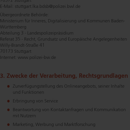
70372 Stuttgart
E-Mail: stuttgart.​lka.​bdsb@​polizei.​bwl.​de
Übergeordnete Behörde:
Ministerium für Inneres, Di­gi­ta­li­sie­rung und Kommunen Ba­den-
Würt­tem­berg
Abteilung 3 - Lan­des­po­li­zei­prä­si­di­um
Referat 35 - Recht, Grundsatz und Europäische An­ge­le­gen­hei­ten
Wil­ly-Brandt-Stra­ße 41
70173 Stuttgart
Internet: www.​polizei-​bw.​de
3. Zwecke der Verarbeitung, Rechts­grund­la­gen
Zur­ver­fü­gung­stel­lung des On­line­an­ge­bots, seiner Inhalte
und Funktionen
Erbringung von Service
Beantwortung von Kon­takt­an­fra­gen und Kommunikation
mit Nutzern
Marketing, Werbung und Markt­for­schung