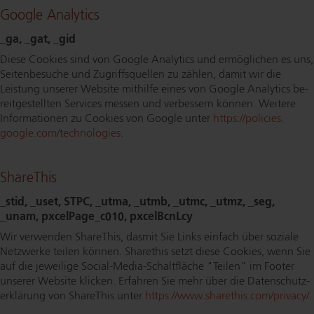
Google Analytics
_ga, _gat, _gid
Diese Cookies sind von Google Analytics und ermöglichen es uns,
Seitenbesuche und Zu­griffs­quel­len zu zählen, damit wir die
Leistung unserer Website mithilfe eines von Google Analytics be­
reit­ge­stell­ten Services messen und verbessern können. Weitere
Informationen zu Cookies von Google unter
https://​policies.​
google.​com/​technologies
.
ShareThis
_stid, _uset, STPC, _utma, _utmb, _utmc, _utmz, _seg,
_unam, pxcel­Pa­ge_c010, pxcelBcnLcy
Wir verwenden ShareThis, dasmit Sie Links einfach über soziale
Netzwerke teilen können. Sharethis setzt diese Cookies, wenn Sie
auf die jeweilige So­ci­al-Me­dia-Schalt­flä­che "Teilen" im Footer
unserer Website klicken. Erfahren Sie mehr über die Da­ten­schut­z­
er­klä­rung von ShareThis unter
https://​www.​sharethis.​com/​privacy/
.