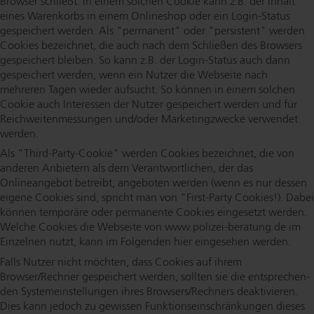
Browser schließt. In einem solchen Cookie kann z.B. der Inhalt
eines Warenkorbs in einem Onlineshop oder ein Login-Status
gespeichert werden. Als "permanent" oder "persistent" werden
Cookies bezeichnet, die auch nach dem Schließen des Browsers
gespeichert bleiben. So kann z.B. der Login-Status auch dann
gespeichert werden, wenn ein Nutzer die Webseite nach
mehreren Tagen wieder aufsucht. So können in einem solchen
Cookie auch Interessen der Nutzer gespeichert werden und für
Reich­wei­ten­mes­sun­gen und/oder Mar­ke­ting­zwe­cke verwendet
werden.
Als "Third-Par­ty-Coo­kie" werden Cookies bezeichnet, die von
anderen Anbietern als dem Ver­ant­wort­li­chen, der das
Onlineangebot betreibt, angeboten werden (wenn es nur dessen
eigene Cookies sind, spricht man von "First-Party Cookies!). Dabei
können temporäre oder permanente Cookies eingesetzt werden.
Welche Cookies die Webseite von www.​polizei-​beratung.​de im
Einzelnen nutzt, kann im Folgenden hier eingesehen werden.
Falls Nutzer nicht möchten, dass Cookies auf ihrem
Browser/Rechner gespeichert werden, sollten sie die ent­spre­chen­
den Sys­tem­ein­stel­lun­gen ihres Browsers/Rechners deaktivieren.
Dies kann jedoch zu gewissen Funk­ti­ons­ein­schrän­kun­gen dieses