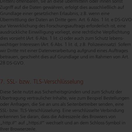
Dritten) offenbaren, sie an diese übermitteln oder ihnen sonst
Zugriff auf die Daten gewähren, erfolgt dies aus­schlie­ß­lich auf
Grundlage einer gesetzlichen Erlaubnis, z.B. wenn eine
Übermittlung der Daten an Dritte gem. Art. 6 Abs. 1 lit. e DS-GVO
zur Ver­wirk­li­chung des For­schungs­auf­trags erforderlich ist, eine
ausdrückliche Einwilligung vorliegt, eine rechtliche Verpflichtung
dies vorsieht (Art. 6 Abs. 1 lit. c) oder auch zum Schutz le­bens­
wich­ti­ger Interessen (Art. 6 Abs. 1 lit. d, z.B. Po­li­zei­ein­satz). Sofern
wir Dritte mit einer Da­ten­ver­ar­bei­tung aufgrund eines Auftrages
betrauen, geschieht dies auf Grundlage und im Rahmen von Art.
28 DS-GVO.
7. SSL- bzw. TLS-Ver­schlüs­se­lung
Diese Seite nutzt aus Si­cher­heits­grün­den und zum Schutz der
Übertragung vertraulicher Inhalte, wie zum Beispiel Bestellungen
oder Anfragen, die Sie an uns als Sei­ten­be­trei­ber senden, eine
SSL- bzw. TLS-Ver­schlüs­se­lung. Eine ver­schlüs­sel­te Verbindung
erkennen Sie daran, dass die Adresszeile des Browsers von
„http://“ auf „https://“ wechselt und an dem Schloss-Sym­bol in
Ihrer Browserzeile.