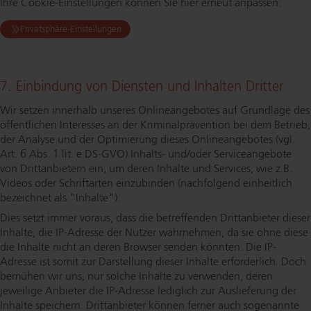
Ihre Coo­kie-Ein­stel­lun­gen können Sie hier erneut anpassen:
Privatsphäre-Einstellungen
7. Einbindung von Diensten und Inhalten Dritter
Wir setzen innerhalb unseres On­line­an­ge­bo­tes auf Grundlage des
öffentlichen Interesses an der Kri­mi­nal­prä­ven­ti­on bei dem Betrieb,
der Analyse und der Optimierung dieses On­line­an­ge­bo­tes (vgl.
Art. 6 Abs. 1 lit. e DS-GVO) Inhalts- und/oder Ser­vice­an­ge­bo­te
von Drit­t­an­bie­tern ein, um deren Inhalte und Services, wie z.B.
Videos oder Schriftarten einzubinden (nachfolgend einheitlich
bezeichnet als "Inhalte").
Dies setzt immer voraus, dass die betreffenden Drittanbieter dieser
Inhalte, die IP-Adresse der Nutzer wahrnehmen, da sie ohne diese
die Inhalte nicht an deren Browser senden könnten. Die IP-
Adresse ist somit zur Darstellung dieser Inhalte erforderlich. Doch
bemühen wir uns, nur solche Inhalte zu verwenden, deren
jeweilige Anbieter die IP-Adresse lediglich zur Auslieferung der
Inhalte speichern. Drittanbieter können ferner auch sogenannte