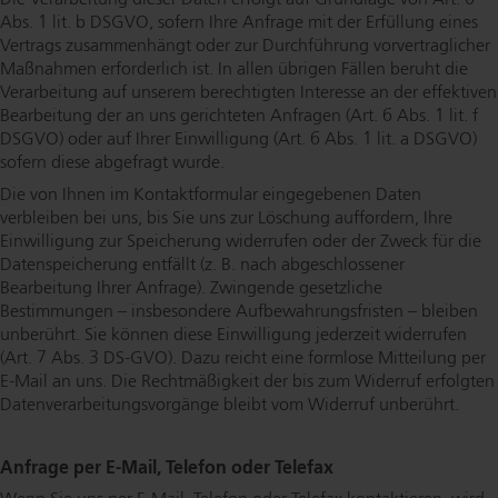
Abs. 1 lit. b DSGVO, sofern Ihre Anfrage mit der Erfüllung eines
Vertrags zusammenhängt oder zur Durchführung vor­ver­trag­li­cher
Maßnahmen erforderlich ist. In allen übrigen Fällen beruht die
Verarbeitung auf unserem berechtigten Interesse an der effektiven
Bearbeitung der an uns gerichteten Anfragen (Art. 6 Abs. 1 lit. f
DSGVO) oder auf Ihrer Einwilligung (Art. 6 Abs. 1 lit. a DSGVO)
sofern diese abgefragt wurde.
Die von Ihnen im Kon­takt­for­mu­lar eingegebenen Daten
verbleiben bei uns, bis Sie uns zur Löschung auffordern, Ihre
Einwilligung zur Speicherung widerrufen oder der Zweck für die
Da­ten­spei­che­rung entfällt (z. B. nach ab­ge­schlos­se­ner
Bearbeitung Ihrer Anfrage). Zwingende gesetzliche
Bestimmungen – insbesondere Auf­be­wah­rungs­fris­ten – bleiben
unberührt. Sie können diese Einwilligung jederzeit widerrufen
(Art. 7 Abs. 3 DS-GVO). Dazu reicht eine formlose Mitteilung per
E-Mail an uns. Die Recht­mä­ßig­keit der bis zum Widerruf erfolgten
Da­ten­ver­ar­bei­tungs­vor­gän­ge bleibt vom Widerruf unberührt.
Anfrage per E-Mail, Telefon oder Telefax