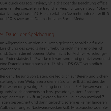
USA durch das sog. "Privacy Shield") oder der Beachtung offiziell
anerkannter spezieller vertraglicher Ver­pflich­tun­gen (sog. "Stan­
dard­ver­trags­klau­seln"). Hierzu erfahren Sie mehr unter Ziffer III. 9.
und 10. sowie unter Datenschutz bei Social Media.
9. Dauer der Speicherung
Im Allgemeinen werden die Daten gelöscht, sobald sie für die
Erreichung des Zwecks ihrer Erhebung nicht mehr erforderlich
sind. Sofern die erhobenen Daten nicht für Archiv-, Forschungs-
und/oder statistische Zwecke relevant sind und genutzt werden ist
eine Datenlöschung nach Art. 17 Abs. 1 DS-GVO verbindlich
vorgegeben.
Bei der Erfassung von Daten, die lediglich zur Bereit- und Si­cher­
stel­lung dieser Webpräsenz dienen (s.o. Ziffer II. 3.), ist dies der
Fall, wenn die jeweilige Sitzung beendet ist. IP-Adressen werden
grundsätzlich anonymisiert bzw. pseud­ony­mi­siert. Sonstige
Logfiledaten (s.u. Ziff. III.) werden für die Dauer von maximal 7
Tagen gespeichert und dann gelöscht, sofern es keiner längeren
Aufbewahrung zu Nach­weis­zwe­cken (z.B. Missbrauchs- oder Be­