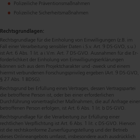
Polizeiliche Prä­ven­ti­ons­maß­nah­men
Polizeiliche Si­cher­heits­maß­nah­men
Rechts­grund­la­gen:
Rechts­grund­la­ge für die Einholung von Ein­wil­li­gun­gen (z.B. im
Fall einer Verarbeitung sensibler Daten i.S.v. Art. 9 DS-GVO, s.u.)
ist Art. 6 Abs. 1 lit. a i.V.m. Art. 7 DS-GVO. Ausnahmen für die Er­
for­der­lich­keit der Einholung von Ein­wil­li­gungs­er­klä­run­gen
können sich aus dem Pro­jekt­cha­rak­ter und -zweck und einem
hiermit verbundenen For­schungs­pri­vi­leg ergeben (Art. 9 DS-GVO,
§ 27 Abs. 1 BDSG).
Rechtsgrund bei Erfüllung eines Vertrages, dessen Ver­trags­par­tei
die betroffene Person ist, oder bei einer er­for­der­li­chen
Durchführung vor­ver­trag­li­cher Maßnahmen, die auf Anfrage einer
betroffenen Person erfolgen, ist Art. 6 Abs. 1 lit. b DS-GVO.
Rechts­grund­la­ge für die Verarbeitung zur Erfüllung einer
rechtlichen Verpflichtung ist Art. 6 Abs. 1 lit. c DS-GVO. Hiervon
ist die rechts­kon­for­me Zur­ver­fü­gung­stel­lung und der Betrieb
dieses On­line­an­ge­bots umfasst, insbesondere auch ausdrücklich