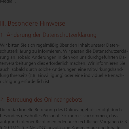
Media".
III. Besondere Hinweise
1. Änderung der Da­ten­schut­z­er­klä­rung
Wir bitten Sie sich regelmäßig über den Inhalt unserer Da­ten­
schut­z­er­klä­rung zu informieren. Wir passen die Da­ten­schut­z­er­klä­
rung an, sobald Änderungen in den von uns durch­ge­führ­ten Da­
ten­ver­ar­bei­tun­gen dies erforderlich machen. Wir informieren Sie
auch, sobald durch solche Änderungen eine Mit­wir­kungs­hand­
lung Ihrerseits (z.B. Einwilligung) oder eine individuelle Be­nach­
rich­ti­gung erforderlich ist.
2. Betreuung des On­line­an­ge­bots
Die redaktionelle Betreuung des On­line­an­ge­bots erfolgt durch
besonders geschultes Personal. So kann es vorkommen, dass
aufgrund interner Richtlinien oder auch rechtlicher Vorgaben (z.B.
§ 10 TMG, § 3 NetzDG) unzulässige Kommentare und Inhalte