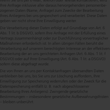
Wenn Sie uns per E-Mail, Telefon oder Telefax kontaktieren, wird
Ihre Anfrage inklusive aller daraus her­vor­ge­hen­den per­so­nen­be­
zo­ge­nen Daten (Name, Anfrage) zum Zwecke der Bearbeitung
Ihres Anliegens bei uns gespeichert und verarbeitet. Diese Daten
geben wir nicht ohne Ihre Einwilligung weiter.
Die Verarbeitung dieser Daten erfolgt auf Grundlage von Art. 6
Abs. 1 lit. b DSGVO, sofern Ihre Anfrage mit der Erfüllung eines
Vertrags zusammenhängt oder zur Durchführung vor­ver­trag­li­cher
Maßnahmen erforderlich ist. In allen übrigen Fällen beruht die
Verarbeitung auf unserem berechtigten Interesse an der effektiven
Bearbeitung der an uns gerichteten Anfragen (Art. 6 Abs. 1 lit. f
DSGVO) oder auf Ihrer Einwilligung (Art. 6 Abs. 1 lit. a DSGVO)
sofern diese abgefragt wurde.
Die von Ihnen an uns per Kon­takt­an­fra­gen übersandten Daten
verbleiben bei uns, bis Sie uns zur Löschung auffordern, Ihre
Einwilligung zur Speicherung widerrufen oder der Zweck für die
Da­ten­spei­che­rung entfällt (z. B. nach ab­ge­schlos­se­ner
Bearbeitung Ihres Anliegens). Zwingende gesetzliche
Bestimmungen – insbesondere gesetzliche Auf­be­wah­rungs­fris­ten
– bleiben unberührt.