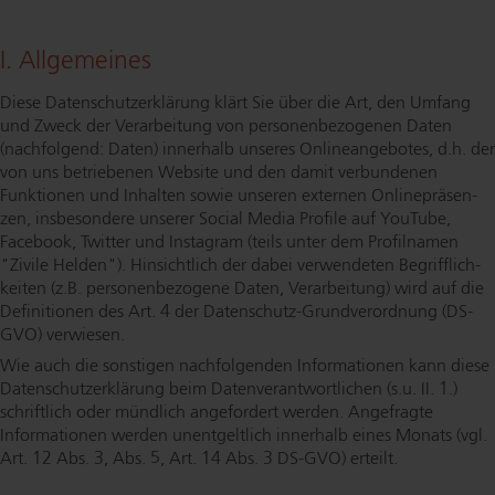
I. Allgemeines
Diese Da­ten­schut­z­er­klä­rung klärt Sie über die Art, den Umfang
und Zweck der Verarbeitung von per­so­nen­be­zo­ge­nen Daten
(nachfolgend: Daten) innerhalb unseres On­line­an­ge­bo­tes, d.h. der
von uns betriebenen Website und den damit verbundenen
Funktionen und Inhalten sowie unseren externen On­line­prä­sen­
zen, insbesondere unserer Social Media Profile auf YouTube,
Facebook, Twitter und Instagram (teils unter dem Profilnamen
"Zivile Helden"). Hinsichtlich der dabei verwendeten Be­griff­lich­
kei­ten (z.B. per­so­nen­be­zo­ge­ne Daten, Verarbeitung) wird auf die
Definitionen des Art. 4 der Da­ten­schutz-Grund­ver­ord­nung (DS-
GVO) verwiesen.
Wie auch die sonstigen nachfolgenden Informationen kann diese
Da­ten­schut­z­er­klä­rung beim Da­ten­ver­ant­wort­li­chen (s.u. II. 1.)
schriftlich oder mündlich angefordert werden. Angefragte
Informationen werden unentgeltlich innerhalb eines Monats (vgl.
Art. 12 Abs. 3, Abs. 5, Art. 14 Abs. 3 DS-GVO) erteilt.