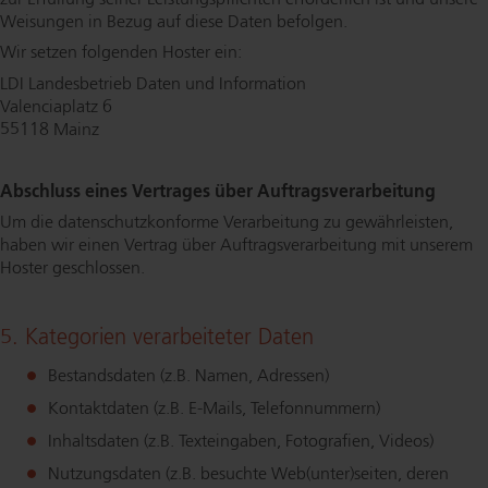
Weisungen in Bezug auf diese Daten befolgen.
Wir setzen folgenden Hoster ein:
LDI Landesbetrieb Daten und Information
Valenciaplatz 6
55118 Mainz
Abschluss eines Vertrages über Auf­trags­ver­ar­bei­tung
Um die da­ten­schutz­kon­for­me Verarbeitung zu gewährleisten,
haben wir einen Vertrag über Auf­trags­ver­ar­bei­tung mit unserem
Hoster geschlossen.
5. Kategorien verarbeiteter Daten
Bestandsdaten (z.B. Namen, Adressen)
Kontaktdaten (z.B. E-Mails, Te­le­fon­num­mern)
Inhaltsdaten (z.B. Texteingaben, Fotografien, Videos)
Nutzungsdaten (z.B. besuchte Web(unter)seiten, deren