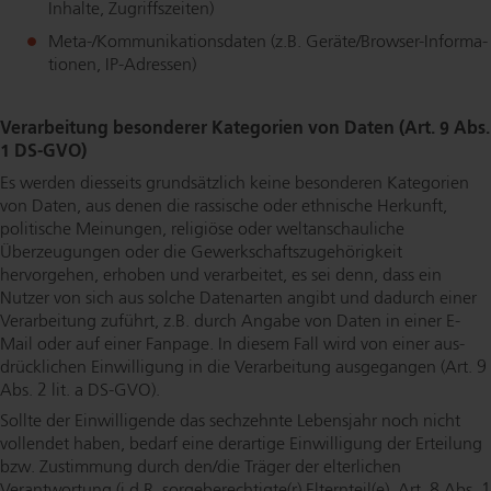
Inhalte, Zu­griffs­zei­ten)
Meta-/Kom­mu­ni­ka­ti­ons­da­ten (z.B. Geräte/Brow­ser-In­for­ma­
tio­nen, IP-Adressen)
Verarbeitung besonderer Kategorien von Daten (Art. 9 Abs.
1 DS-GVO)
Es werden diesseits grundsätzlich keine besonderen Kategorien
von Daten, aus denen die rassische oder ethnische Herkunft,
politische Meinungen, religiöse oder welt­an­schau­li­che
Überzeugungen oder die Ge­werk­schafts­zu­ge­hö­rig­keit
hervorgehen, erhoben und verarbeitet, es sei denn, dass ein
Nutzer von sich aus solche Datenarten angibt und dadurch einer
Verarbeitung zuführt, z.B. durch Angabe von Daten in einer E-
Mail oder auf einer Fanpage. In diesem Fall wird von einer aus­
drück­li­chen Einwilligung in die Verarbeitung ausgegangen (Art. 9
Abs. 2 lit. a DS-GVO).
Sollte der Einwilligende das sechzehnte Lebensjahr noch nicht
vollendet haben, bedarf eine derartige Einwilligung der Erteilung
bzw. Zustimmung durch den/die Träger der elterlichen
Verantwortung (i.d.R. sor­ge­be­rech­tig­te(r) Elternteil(e), Art. 8 Abs. 1