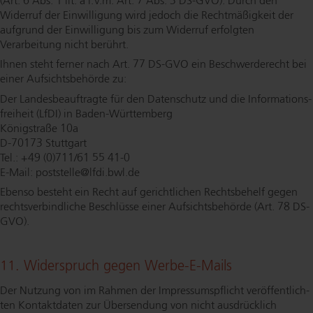
(Art. 6 Abs. 1 lit. a i.V.m. Art. 7 Abs. 3 DS-GVO). Durch den
Widerruf der Einwilligung wird jedoch die Recht­mä­ßig­keit der
aufgrund der Einwilligung bis zum Widerruf erfolgten
Verarbeitung nicht berührt.
Ihnen steht ferner nach Art. 77 DS-GVO ein Be­schwer­de­recht bei
einer Auf­sichts­be­hör­de zu:
Der Lan­des­be­auf­trag­te für den Datenschutz und die In­for­ma­ti­ons­
frei­heit (LfDI) in Ba­den-Würt­tem­berg
Königstraße 10a
D-70173 Stuttgart
Tel.: +49 (0)711/61 55 41-0
E-Mail: poststelle@​lfdi.​bwl.​de
Ebenso besteht ein Recht auf gerichtlichen Rechtsbehelf gegen
rechts­ver­bind­li­che Beschlüsse einer Auf­sichts­be­hör­de (Art. 78 DS-
GVO).
11. Widerspruch gegen Werbe-E-Mails
Der Nutzung von im Rahmen der Im­pres­sums­pflicht ver­öf­fent­lich­
ten Kontaktdaten zur Übersendung von nicht ausdrücklich