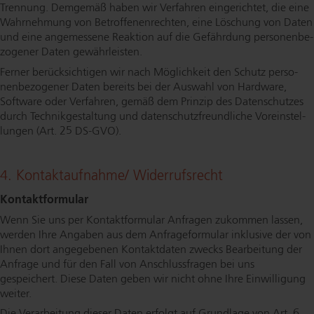
Trennung. Demgemäß haben wir Verfahren eingerichtet, die eine
Wahrnehmung von Be­trof­fe­nen­rech­ten, eine Löschung von Daten
und eine angemessene Reaktion auf die Gefährdung per­so­nen­be­
zo­ge­ner Daten gewährleisten.
Ferner be­rück­sich­ti­gen wir nach Möglichkeit den Schutz per­so­
nen­be­zo­ge­ner Daten bereits bei der Auswahl von Hardware,
Software oder Verfahren, gemäß dem Prinzip des Datenschutzes
durch Tech­nik­ge­stal­tung und da­ten­schutz­freund­li­che Vor­ein­stel­
lun­gen (Art. 25 DS-GVO).
4. Kon­takt­auf­nah­me/ Wi­der­rufs­recht
Kon­takt­for­mu­lar
Wenn Sie uns per Kon­takt­for­mu­lar Anfragen zukommen lassen,
werden Ihre Angaben aus dem An­fra­ge­for­mu­lar inklusive der von
Ihnen dort angegebenen Kontaktdaten zwecks Bearbeitung der
Anfrage und für den Fall von An­schluss­fra­gen bei uns
gespeichert. Diese Daten geben wir nicht ohne Ihre Einwilligung
weiter.
Die Verarbeitung dieser Daten erfolgt auf Grundlage von Art. 6