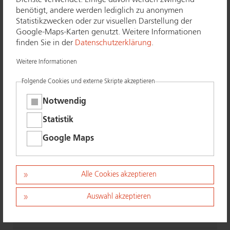
benötigt, andere werden lediglich zu anonymen
Statistikzwecken oder zur visuellen Darstellung der
Google-Maps-Karten genutzt. Weitere Informationen
Anrede
*
finden Sie in der
Datenschutzerklärung
.
Bitte wählen
Weitere Informationen
Vorname
Folgende Cookies und externe Skripte akzeptieren
Notwendig
Nachname
Statistik
Google Maps
Alle Cookies akzeptieren
E-Mail-Adresse
*
Auswahl akzeptieren