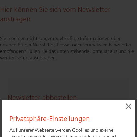
Hier können Sie sich vom Newsletter
austragen
Sie möchten nicht länger regelmäßige Informationen über
unseren Bür­ger-News­let­ter, Presse- oder Jour­na­lis­ten-News­let­ter
empfangen? Füllen Sie das unten stehende Formular aus und Sie
werden sofort ausgetragen.
Newsletter abbestellen
×
Newslettergruppe
*
Privatsphäre-Einstellungen
Bür­ger-News­let­ter
Auf unserer Webseite werden Cookies und exerne
Dienste verwendet. Einige davon werden zwingend