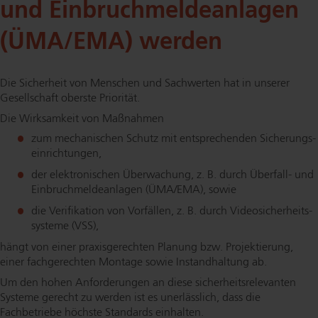
und Ein­bruch­mel­de­an­la­gen
(ÜMA/EMA) werden
Die Sicherheit von Menschen und Sachwerten hat in unserer
Gesellschaft oberste Priorität.
Die Wirksamkeit von Maßnahmen
zum mechanischen Schutz mit ent­spre­chen­den Si­che­rungs­
ein­rich­tun­gen,
der elek­tro­ni­schen Überwachung, z. B. durch Überfall- und
Ein­bruch­mel­de­an­la­gen (ÜMA/EMA), sowie
die Verifikation von Vorfällen, z. B. durch Vi­deo­si­cher­heits­
sys­te­me (VSS),
hängt von einer pra­xis­ge­rech­ten Planung bzw. Projektierung,
einer fachgerechten Montage sowie In­stand­hal­tung ab.
Um den hohen Anforderungen an diese si­cher­heits­re­le­van­ten
Systeme gerecht zu werden ist es unerlässlich, dass die
Fachbetriebe höchste Standards einhalten.