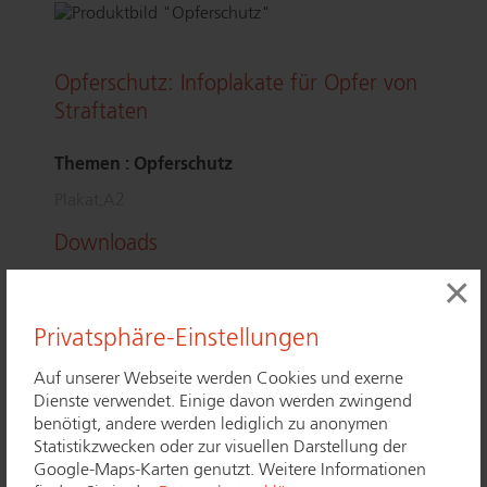
Opferschutz: Infoplakate für Opfer von
Straftaten
Themen : Opferschutz
Plakat,A2
Downloads
×
herunterladen
Plakat "Opferschutz Polizei"
Plakat "Opferschutz Polizei" herunterladen
(2 MB)
Privatsphäre-Einstellungen
herunterlad
Plakat "Opferschutz - Häusliche Gewalt"
Plakat "Opferschutz - Häusliche Gewalt" herunterladen
(1 MB)
Auf unserer Webseite werden Cookies und exerne
Dienste verwendet. Einige davon werden zwingend
herunterlade
benötigt, andere werden lediglich zu anonymen
Plakat "Opferschutz - Kör­per­ver­let­zung"
Plakat "Opferschutz - Kör­per­ver­let­zung" herunterladen
Statistikzwecken oder zur visuellen Darstellung der
(2 MB)
Google-Maps-Karten genutzt. Weitere Informationen