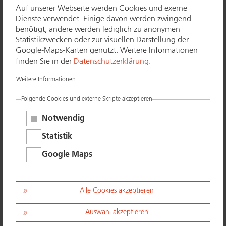
Auf unserer Webseite werden Cookies und exerne
Dienste verwendet. Einige davon werden zwingend
Bedienteil Alarmanlage mit Smart-
benötigt, andere werden lediglich zu anonymen
Home-Funk­tio­nen
Statistikzwecken oder zur visuellen Darstellung der
Google-Maps-Karten genutzt. Weitere Informationen
finden Sie in der
Datenschutzerklärung
.
5000 x 3333 Px, 300 dpi
Quelle:
www.​k-​einbruch.​de
Weitere Informationen
Keywords:
Folgende Cookies und externe Skripte akzeptieren
Bedienteil Alarmanlage mit Smart-Home-Funk­tio­nen
herunterladen
Abbildung Originalgröße
Notwendig
Statistik
Bitte geben Sie stets als Quelle an:
Polizeiliche Kri­mi­nal­prä­ven­ti­on der Länder und des
Google Maps
Bundes
Bitte verweisen Sie auf unser umfangreiches In­for­
ma­ti­ons­an­ge­bot unter
http://​www.​k-​einbruch.​de
Alle Cookies akzeptieren
Auswahl akzeptieren