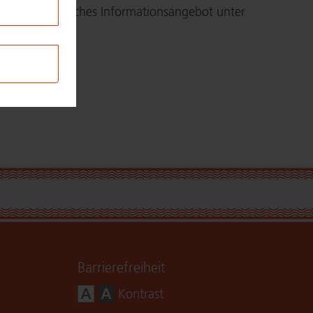
er umfangreiches In­for­ma­ti­ons­an­ge­bot unter
e
Bar­rie­re­frei­heit
Kontrast