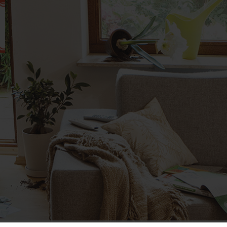
Me­t­ana­vi­
en