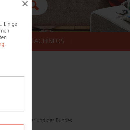
×
Suche ausführen
. Einige
ymen
ten
PRESSE
FACHINFOS
ng
.
×
s Quelle an:
ven­ti­on der Länder und des Bundes