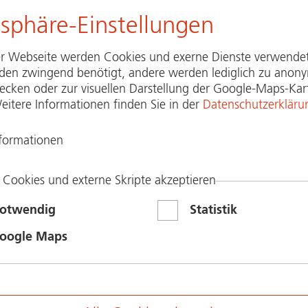
tsphäre-Einstellungen
r Webseite werden Cookies und exerne Dienste verwendet
den zwingend benötigt, andere werden lediglich zu anon
wecken oder zur visuellen Darstellung der Google-Maps-Kar
EBOT
PART­NER­BE­REICH
INITIATIVE
eitere Informationen finden Sie in der
Datenschutzerkläru
nformationen
­über­wa­chung mit Be­we­gungs­mel­der - Pressebild
 Cookies und externe Skripte akzeptieren
otwendig
Statistik
oogle Maps
Bitte geben Sie stets al
we­gungs­mel­der
Polizeiliche Kri­mi­nal­prä­