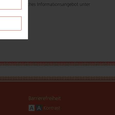
er umfangreiches In­for­ma­ti­ons­an­ge­bot unter
e
Bar­rie­re­frei­heit
Kontrast