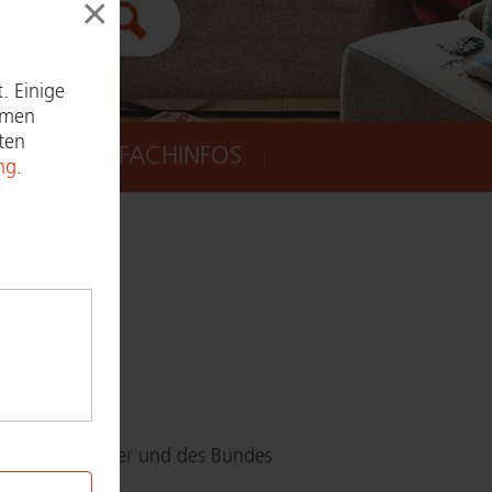
×
Suche ausführen
. Einige
ymen
ten
PRESSE
FACHINFOS
ng
.
×
s Quelle an:
ven­ti­on der Länder und des Bundes