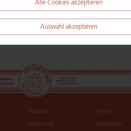
Alle Cookies akzeptieren
Bitte verweisen Sie auf uns
http://​www.​k-​einbruch.​d
Auswahl akzeptieren
en
Initiative
Presse
n­
Förderung
Newsletter