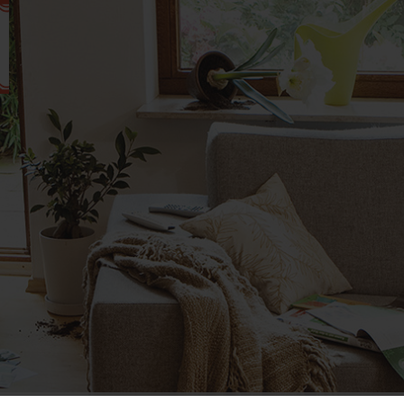
Me­t­ana­vi­
en