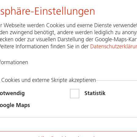
tsphäre-Einstellungen
r Webseite werden Cookies und exerne Dienste verwendet
den zwingend benötigt, andere werden lediglich zu anon
wecken oder zur visuellen Darstellung der Google-Maps-Kar
EBOT
PART­NER­BE­REICH
INITIATIVE
eitere Informationen finden Sie in der
Datenschutzerkläru
nformationen
RUCH-Le­vel Skala (vertikal) - Pressebild
 Cookies und externe Skripte akzeptieren
otwendig
Statistik
oogle Maps
Bitte geben Sie stets al
tikal
Polizeiliche Kri­mi­nal­prä­