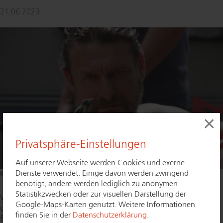
21.06.2023
×
Privatsphäre-Einstellungen
Auf unserer Webseite werden Cookies und exerne
Dienste verwendet. Einige davon werden zwingend
© ProPK
benötigt, andere werden lediglich zu anonymen
Statistikzwecken oder zur visuellen Darstellung der
Viele Wohnungen und Häuser sind leichtes Ziel für Einbrecher. In
Google-Maps-Karten genutzt. Weitere Informationen
unserer do­ku­men­ta­risch angelegten Serie "Die Elster" zeigt ein
finden Sie in der
Datenschutzerklärung
.
fiktiver Dieb, wie leicht es sein kann, sich Zutritt zu scheinbar