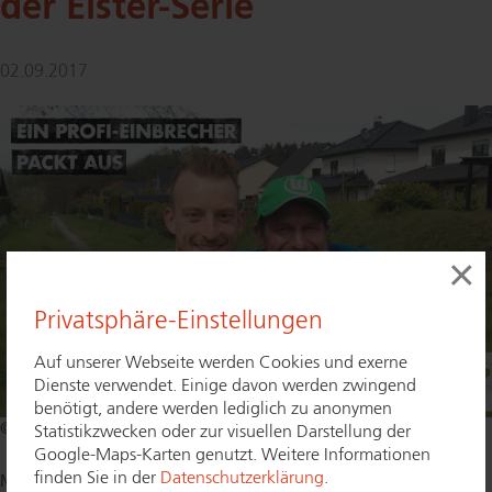
der Elster-Serie
02.09.2017
×
Privatsphäre-Einstellungen
Auf unserer Webseite werden Cookies und exerne
Dienste verwendet. Einige davon werden zwingend
benötigt, andere werden lediglich zu anonymen
© ProPK
Statistikzwecken oder zur visuellen Darstellung der
Google-Maps-Karten genutzt. Weitere Informationen
finden Sie in der
Datenschutzerklärung
.
Mit ihrer Kurzfilmreihe „Die Elster“ macht die Polizei auf die