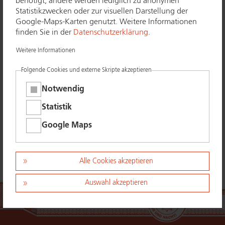
benötigt, andere werden lediglich zu anonymen
derzeit nicht
Statistikzwecken oder zur visuellen Darstellung der
Google-Maps-Karten genutzt. Weitere Informationen
registriert.
finden Sie in der
Datenschutzerklärung
.
Weitere Informationen
Folgende Cookies und externe Skripte akzeptieren
Das aufgerufene Unternehmen ist
aktuell nicht in der polizeilichen Fach­be­
Notwendig
triebs­su­che gelistet.
Statistik
Google Maps
Zurück zur Fach­be­triebs­su­che
Alle Cookies akzeptieren
Auswahl akzeptieren