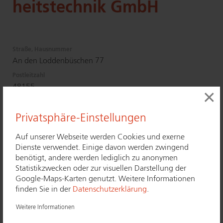
heits­tech­nik GmbH
Straße, Hausnummer
An den Loddenbüschen 77
Postleitzahl
48155
×
Bundesland
Nord­rhein-West­fa­len
Privatsphäre-Einstellungen
Ort
Auf unserer Webseite werden Cookies und exerne
Münster
Dienste verwendet. Einige davon werden zwingend
Telefon
benötigt, andere werden lediglich zu anonymen
0251 92797 24
Statistikzwecken oder zur visuellen Darstellung der
Google-Maps-Karten genutzt. Weitere Informationen
Telefax
finden Sie in der
Datenschutzerklärung
.
0251 92797 280
E-Mail
Weitere Informationen
info@​sitronic.​de