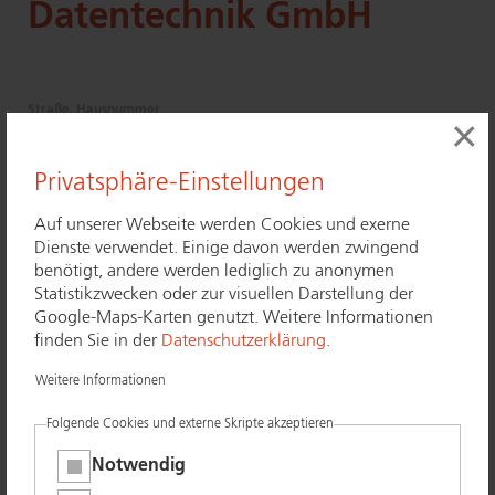
Datentechnik GmbH
Straße, Hausnummer
×
Stu­ben­tal­stra­ße 16
Postleitzahl
Privatsphäre-Einstellungen
89518
Auf unserer Webseite werden Cookies und exerne
Bundesland
Dienste verwendet. Einige davon werden zwingend
Ba­den-Würt­tem­berg
benötigt, andere werden lediglich zu anonymen
Ort
Statistikzwecken oder zur visuellen Darstellung der
Heidenheim
Google-Maps-Karten genutzt. Weitere Informationen
finden Sie in der
Datenschutzerklärung
.
Telefon
07321 948948
Weitere Informationen
Telefax
Folgende Cookies und externe Skripte akzeptieren
E-Mail
info@​wfw-​online.​de
Notwendig
Webseite