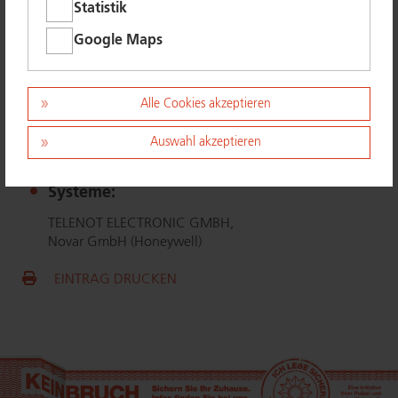
Statistik
https://​www.​wfw-​online.​de
Google Maps
Routenplaner
Leistungen
Alle Cookies akzeptieren
Auswahl akzeptieren
Überfall- und Ein­bruch­mel­de­an­la­gen
Systeme:
TELENOT ELECTRONIC GMBH,
Novar GmbH (Honeywell)
EINTRAG DRUCKEN